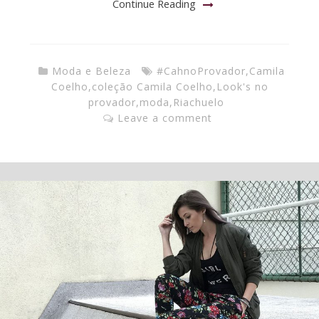
Continue Reading
Moda e Beleza
#CahnoProvador
,
Camila
Coelho
,
coleção Camila Coelho
,
Look's no
provador
,
moda
,
Riachuelo
Leave a comment