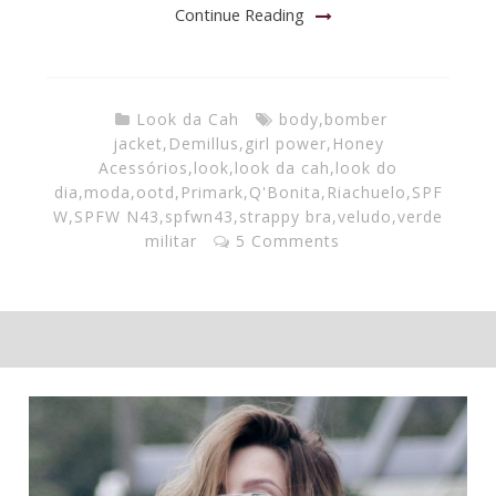
Continue Reading
Look da Cah
body
,
bomber
jacket
,
Demillus
,
girl power
,
Honey
Acessórios
,
look
,
look da cah
,
look do
dia
,
moda
,
ootd
,
Primark
,
Q'Bonita
,
Riachuelo
,
SPF
W
,
SPFW N43
,
spfwn43
,
strappy bra
,
veludo
,
verde
militar
5 Comments