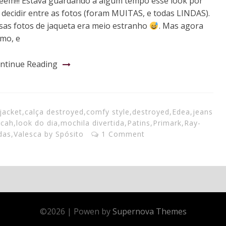
eem!!! Estava guardando a algum tempo esse look por
 decidir entre as fotos (foram MUITAS, e todas LINDAS).
sas fotos de jaqueta era meio estranho
. Mas agora
smo, e
ntinue Reading
jacket
,
calça destroyed
,
comfy style
,
destroyed
,
Edea
,
jeans
 cah
,
look do dia
,
mochila divertida
,
Patins
,
Primark
,
Ray-
das
,
Valesca by Spósito
1 Comment
©
2026
|
Powen by
Supernova Themes