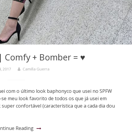
| Comfy + Bomber = ♥️
4, 2017
Camilla Guerra
uei com o último look baphonyco que usei no SPFW
se meu look favorito de todos os que já usei em
super confortável (característica que a cada dia dou
ntinue Reading