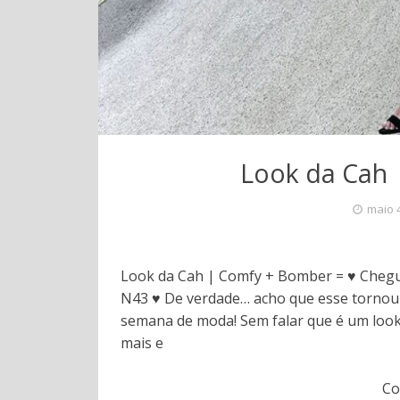
Look da Cah 
maio 
Look da Cah | Comfy + Bomber = ♥️ Cheg
N43 ♥️ De verdade… acho que esse tornou-
semana de moda! Sem falar que é um look 
mais e
Co