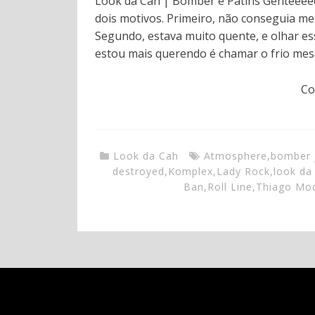
Look da Cah | Bomber e Patins Genteeee
dois motivos. Primeiro, não conseguia me
Segundo, estava muito quente, e olhar es
estou mais querendo é chamar o frio me
Co
Look da Cah
Atmosphere
,
bomber 
destroyed
,
Komplex
,
Lady Rock
,
look da
Ban
,
Roll Line
,
Thiago Mo