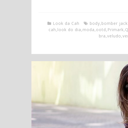
Look da Cah
body
,
bomber jack
cah
,
look do dia
,
moda
,
ootd
,
Primark
,
Q
bra
,
veludo
,
ve