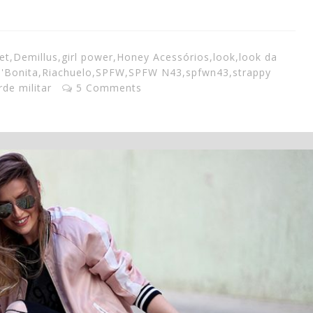
et
,
Demillus
,
girl power
,
Honey Acessórios
,
look
,
look da
'Bonita
,
Riachuelo
,
SPFW
,
SPFW N43
,
spfwn43
,
strappy
rde militar
5 Comments