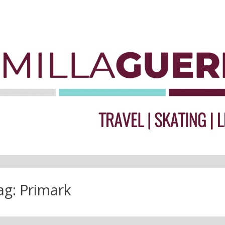
ag:
Primark