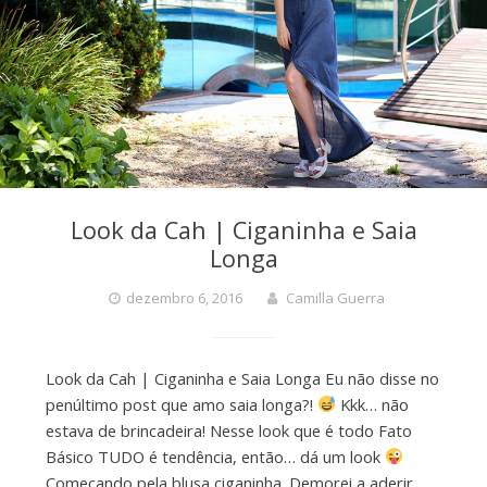
Look da Cah | Ciganinha e Saia
Longa
dezembro 6, 2016
Camilla Guerra
Look da Cah | Ciganinha e Saia Longa Eu não disse no
penúltimo post que amo saia longa?!
Kkk… não
estava de brincadeira! Nesse look que é todo Fato
Básico TUDO é tendência, então… dá um look
Começando pela blusa ciganinha. Demorei a aderir,