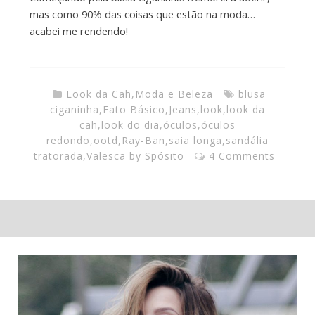
mas como 90% das coisas que estão na moda…
acabei me rendendo!
Look da Cah
,
Moda e Beleza
blusa
ciganinha
,
Fato Básico
,
Jeans
,
look
,
look da
cah
,
look do dia
,
óculos
,
óculos
redondo
,
ootd
,
Ray-Ban
,
saia longa
,
sandália
tratorada
,
Valesca by Spósito
4 Comments