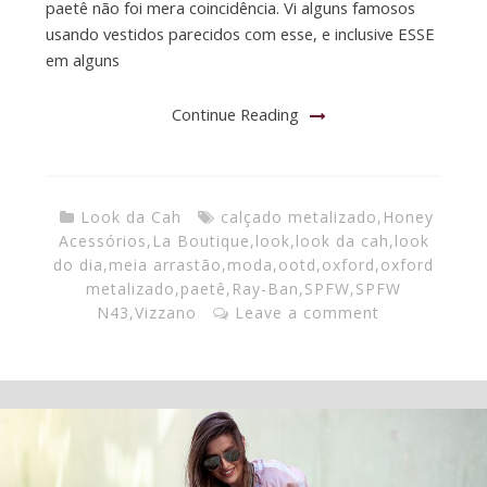
paetê não foi mera coincidência. Vi alguns famosos
usando vestidos parecidos com esse, e inclusive ESSE
em alguns
Continue Reading
Look da Cah
calçado metalizado
,
Honey
Acessórios
,
La Boutique
,
look
,
look da cah
,
look
do dia
,
meia arrastão
,
moda
,
ootd
,
oxford
,
oxford
metalizado
,
paetê
,
Ray-Ban
,
SPFW
,
SPFW
N43
,
Vizzano
Leave a comment