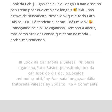
Look da Cah | Ciganinha e Saia Longa Eu não disse no
penúltimo post que amo saia longa?!
Kkk… não
estava de brincadeira! Nesse look que é todo Fato
Básico TUDO é tendência, então… dá um look
Começando pela blusa ciganinha. Demorei a aderir,
mas como 90% das coisas que estão na moda…
acabei me rendendo!
Look da Cah
,
Moda e Beleza
blusa
ciganinha
,
Fato Básico
,
Jeans
,
look
,
look da
cah
,
look do dia
,
óculos
,
óculos
redondo
,
ootd
,
Ray-Ban
,
saia longa
,
sandália
tratorada
,
Valesca by Spósito
4 Comments