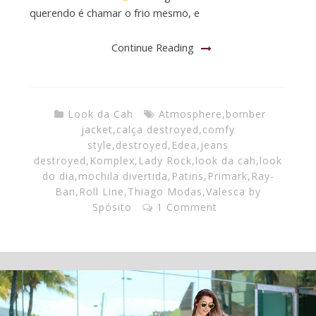
querendo é chamar o frio mesmo, e
Continue Reading
Look da Cah
Atmosphere
,
bomber
jacket
,
calça destroyed
,
comfy
style
,
destroyed
,
Edea
,
jeans
destroyed
,
Komplex
,
Lady Rock
,
look da cah
,
look
do dia
,
mochila divertida
,
Patins
,
Primark
,
Ray-
Ban
,
Roll Line
,
Thiago Modas
,
Valesca by
Spósito
1 Comment