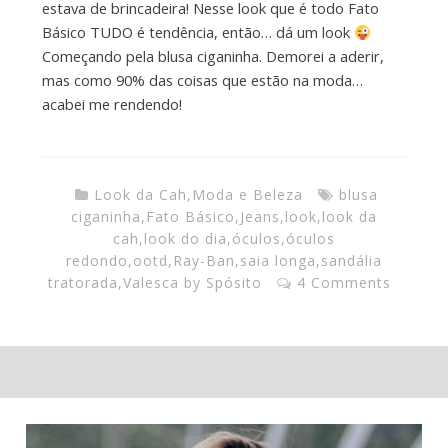
estava de brincadeira! Nesse look que é todo Fato
Básico TUDO é tendência, então… dá um look
Começando pela blusa ciganinha. Demorei a aderir,
mas como 90% das coisas que estão na moda…
acabei me rendendo!
Look da Cah
,
Moda e Beleza
blusa
ciganinha
,
Fato Básico
,
Jeans
,
look
,
look da
cah
,
look do dia
,
óculos
,
óculos
redondo
,
ootd
,
Ray-Ban
,
saia longa
,
sandália
tratorada
,
Valesca by Spósito
4 Comments