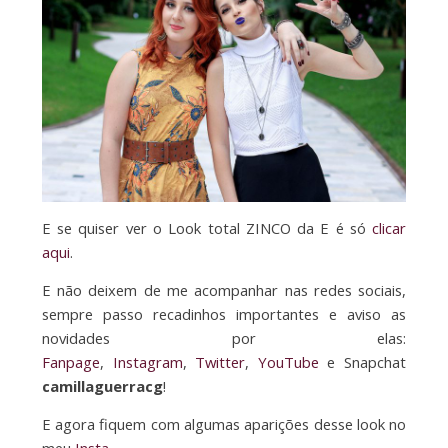
E se quiser ver o Look total ZINCO da E é só
clicar
aqui
.
E não deixem de me acompanhar nas redes sociais,
sempre passo recadinhos importantes e aviso as
novidades por elas:
Fanpage
,
Instagram
,
Twitter
,
YouTube
e Snapchat
camillaguerracg
!
E agora fiquem com algumas aparições desse look no
meu
Insta
…