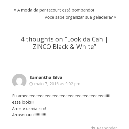
A moda da pantacourt está bombando!
Você sabe organizar sua geladeira?
4 thoughts on “
Look da Cah |
ZINCO Black & White
”
Samantha Silva
maio 7, 2016 às 9:02 pm
Eu ameeeeeeeeeeeeeeeeeeeeeeeeeeeeeeeeeeeiiiiiii
esse look!!!!!
Amei e usaria sim!
Arrasouuuu!!!!!!!!!!!!!!!
Responder