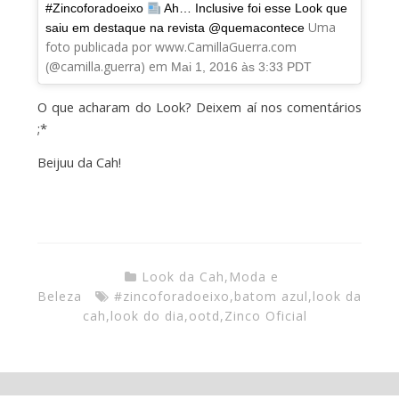
#Zincoforadoeixo
Ah… Inclusive foi esse Look que
Uma
saiu em destaque na revista @quemacontece
foto publicada por www.CamillaGuerra.com
(@camilla.guerra) em
Mai 1, 2016 às 3:33 PDT
O que acharam do Look? Deixem aí nos comentários
;*
Beijuu da Cah!
Look da Cah
,
Moda e
Beleza
#zincoforadoeixo
,
batom azul
,
look da
cah
,
look do dia
,
ootd
,
Zinco Oficial