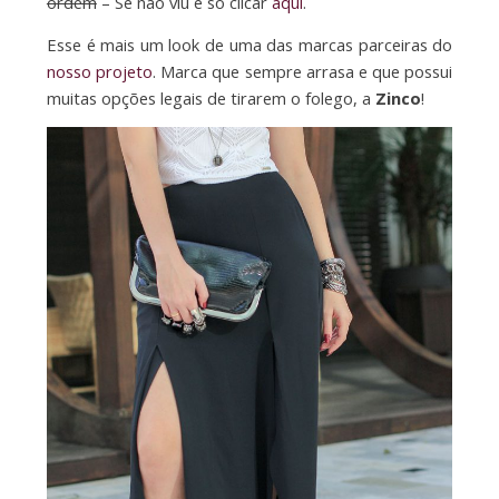
ordem
– Se não viu é só clicar
aqui
.
Esse é mais um look de uma das marcas parceiras do
nosso projeto
. Marca que sempre arrasa e que possui
muitas opções legais de tirarem o folego, a
Zinco
!