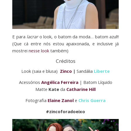
E para
lacrar
o look, o batom da moda… batom azul!!
(Que cá entre nós estou apaixonada, e inclusive já
mostrei
nesse look
também)
Créditos
Look (saia e blusa)
Zinco
|
Sandália
Liberte
Acessórios
Angélica Ferreira
| Batom Líquido
Matte
Kate
da
Catharine Hill
Fotografia
Elaine Zanol
e
Chris Guerra
#zincoforadoeixo