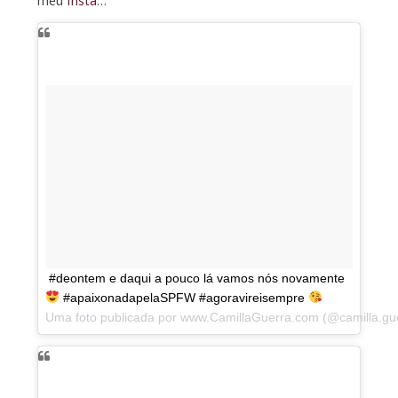
#deontem e daqui a pouco lá vamos nós novamente
#apaixonadapelaSPFW #agoravireisempre
Uma foto publicada por www.CamillaGuerra.com (@camilla.g