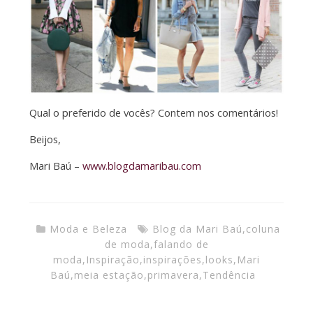
Qual o preferido de vocês? Contem nos comentários!
Beijos,
Mari Baú –
www.blogdamaribau.com
Moda e Beleza
Blog da Mari Baú
,
coluna
de moda
,
falando de
moda
,
Inspiração
,
inspirações
,
looks
,
Mari
Baú
,
meia estação
,
primavera
,
Tendência