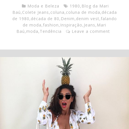
Moda e Beleza
1980
,
Blog da Mari
Baú
,
Colete Jeans
,
coluna
,
coluna de moda
,
década
de 1980
,
década de 80
,
Denim
,
denim vest
,
falando
de moda
,
fashion
,
Inspiração
,
Jeans
,
Mari
Baú
,
moda
,
Tendência
Leave a comment