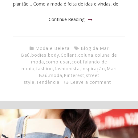
plantão… Como a moda é feita de idas e vindas, de
Continue Reading
Moda e Beleza
Blog da Mari
Baú
,
bodies
,
body
,
Collant
,
coluna
,
coluna de
moda
,
como usar
,
cool
,
falando de
moda
,
fashion
,
fashionista
,
Inspiração
,
Mari
Baú
,
moda
,
Pinterest
,
street
style
,
Tendência
Leave a comment