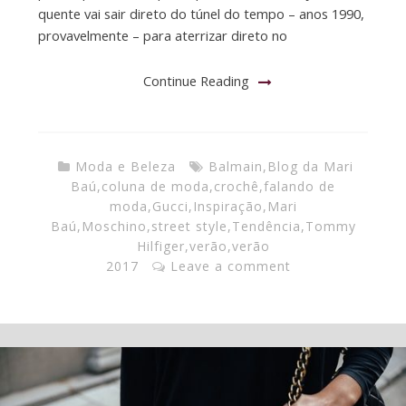
quente vai sair direto do túnel do tempo – anos 1990,
provavelmente – para aterrizar direto no
Continue Reading
Moda e Beleza
Balmain
,
Blog da Mari
Baú
,
coluna de moda
,
crochê
,
falando de
moda
,
Gucci
,
Inspiração
,
Mari
Baú
,
Moschino
,
street style
,
Tendência
,
Tommy
Hilfiger
,
verão
,
verão
2017
Leave a comment