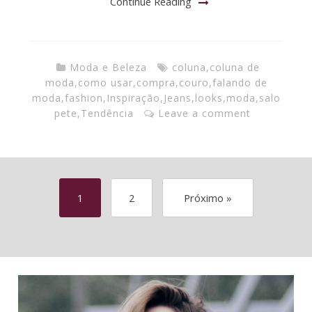
Continue Reading
Moda e Beleza
coluna
,
coluna de
moda
,
como usar
,
compra
,
couro
,
falando de
moda
,
fashion
,
Inspiração
,
Jeans
,
looks
,
moda
,
salo
pete
,
Tendência
Leave a comment
1
2
Próximo »