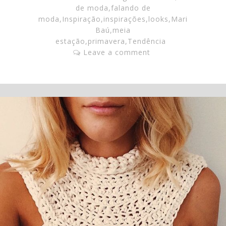
de moda
,
falando de
moda
,
Inspiração
,
inspirações
,
looks
,
Mari
Baú
,
meia
estação
,
primavera
,
Tendência
Leave a comment