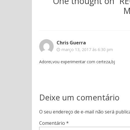
One thought on “
RE
M
Chris Guerra
março 13, 2017 às 6:30 pm
Adorei,vou experimentar com certeza,bj
Deixe um comentário
O seu endereço de e-mail não será public
Comentário
*