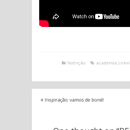
Nutrição
academia
,
coxi
Inspiração: vamos de boné!