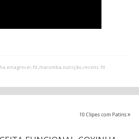
nha
,
emagrecer
,
fit
,
maromba
,
nutrição
,
receits fit
10 Clipes com Patins