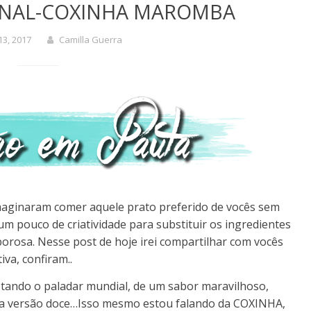
ONAL-COXINHA MAROMBA
13, 2017
Camilla Guerra
 imaginaram comer aquele prato preferido de vocês sem
 um pouco de criatividade para substituir os ingredientes
borosa. Nesse post de hoje irei compartilhar com vocês
iva, confiram..
istando o paladar mundial, de um sabor maravilhoso,
é a versão doce…Isso mesmo estou falando da COXINHA,