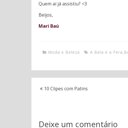
Quem aí já assistiu? <3
Beijos,
Mari Baú
Moda e Beleza
A Bela e a Fera
,
B
10 Clipes com Patins
Deixe um comentário