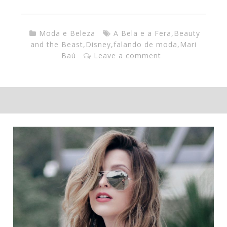
Moda e Beleza
A Bela e a Fera
,
Beauty
and the Beast
,
Disney
,
falando de moda
,
Mari
Baú
Leave a comment