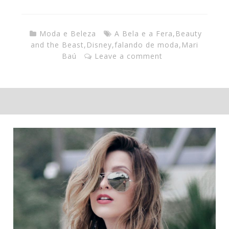
Moda e Beleza
A Bela e a Fera
,
Beauty
and the Beast
,
Disney
,
falando de moda
,
Mari
Baú
Leave a comment