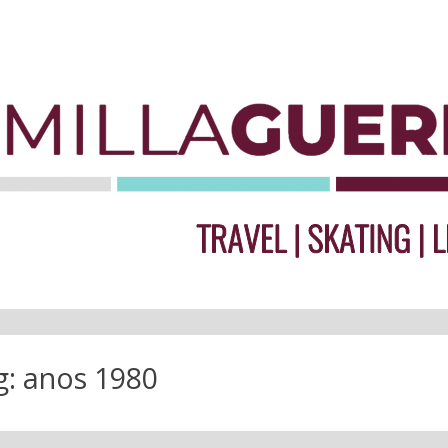
g:
anos 1980