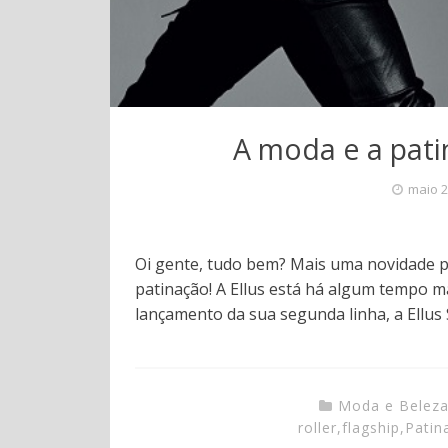
A moda e a pati
maio 2
Oi gente, tudo bem? Mais uma novidade 
patinação! A Ellus está há algum tempo m
lançamento da sua segunda linha, a Ellus
Moda e Belez
roller
,
flagship
,
Patin