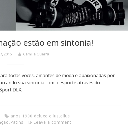
nação estão em sintonia!
7, 2016
Camilla Guerra
para todas vocês, amantes de moda e apaixonadas por
arcando sua sintonia com o esporte através do
 Sport DLX.
a
anos 1980
,
deluxe
,
ellus
,
ellus
ação
,
Patins
Leave a comment