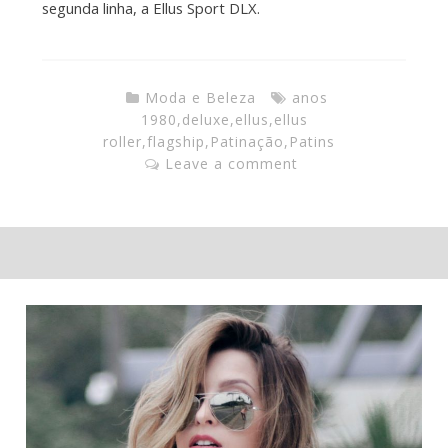
segunda linha, a Ellus Sport DLX.
Moda e Beleza
anos
1980
,
deluxe
,
ellus
,
ellus
roller
,
flagship
,
Patinação
,
Patins
Leave a comment