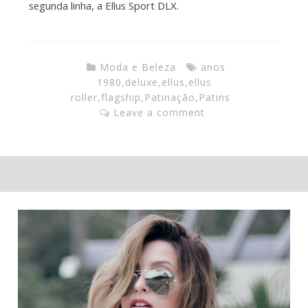
segunda linha, a Ellus Sport DLX.
Moda e Beleza
anos
1980
,
deluxe
,
ellus
,
ellus
roller
,
flagship
,
Patinação
,
Patins
Leave a comment