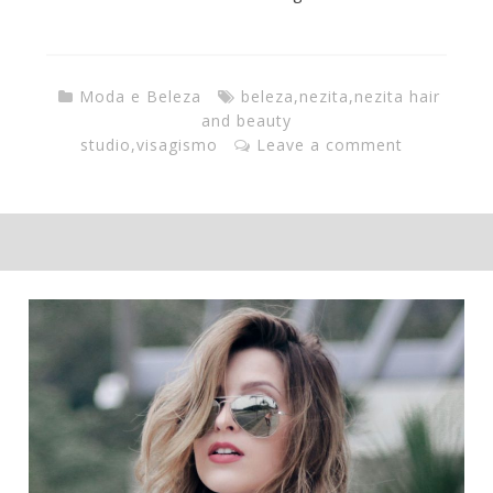
Moda e Beleza
beleza
,
nezita
,
nezita hair
and beauty
studio
,
visagismo
Leave a comment