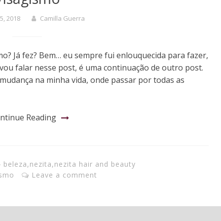
5, 2018
Camilla Guerra
mo? Já fez? Bem… eu sempre fui enlouquecida para fazer,
vou falar nesse post, é uma continuação de outro post.
mudança na minha vida, onde passar por todas as
ntinue Reading
beleza
,
nezita
,
nezita hair and beauty
ismo
Leave a comment