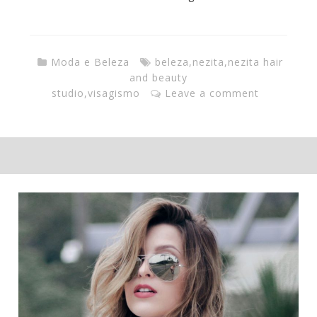
Moda e Beleza
beleza
,
nezita
,
nezita hair
and beauty
studio
,
visagismo
Leave a comment