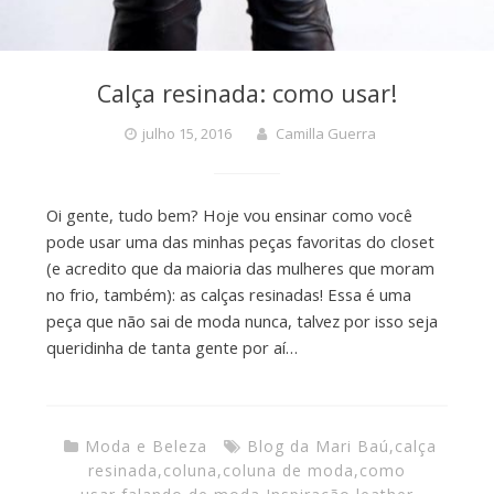
Calça resinada: como usar!
julho 15, 2016
Camilla Guerra
Oi gente, tudo bem? Hoje vou ensinar como você
pode usar uma das minhas peças favoritas do closet
(e acredito que da maioria das mulheres que moram
no frio, também): as calças resinadas! Essa é uma
peça que não sai de moda nunca, talvez por isso seja
queridinha de tanta gente por aí…
Moda e Beleza
Blog da Mari Baú
,
calça
resinada
,
coluna
,
coluna de moda
,
como