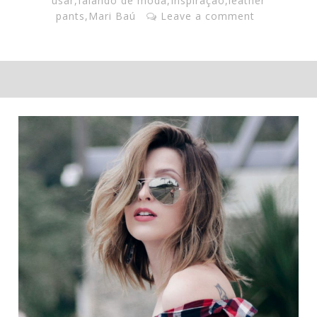
usar
,
falando de moda
,
Inspiração
,
leather
pants
,
Mari Baú
Leave a comment