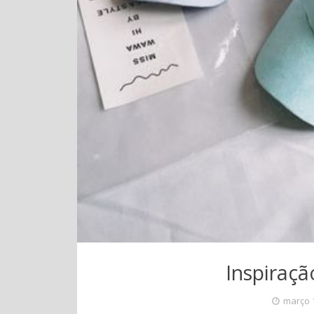
Inspiraçã
março 