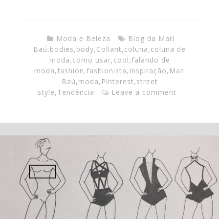
Moda e Beleza
Blog da Mari
Baú
,
bodies
,
body
,
Collant
,
coluna
,
coluna de
moda
,
como usar
,
cool
,
falando de
moda
,
fashion
,
fashionista
,
Inspiração
,
Mari
Baú
,
moda
,
Pinterest
,
street
style
,
Tendência
Leave a comment