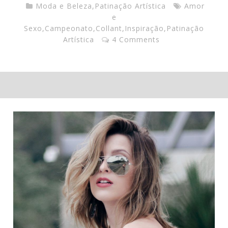
Moda e Beleza
,
Patinação Artística
Amor
e
Sexo
,
Campeonato
,
Collant
,
Inspiração
,
Patinação
Artística
4 Comments