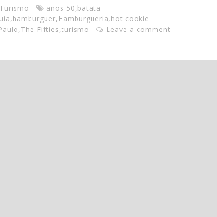
 Turismo
anos 50
,
batata
uia
,
hamburguer
,
Hamburgueria
,
hot cookie
Paulo
,
The Fifties
,
turismo
Leave a comment