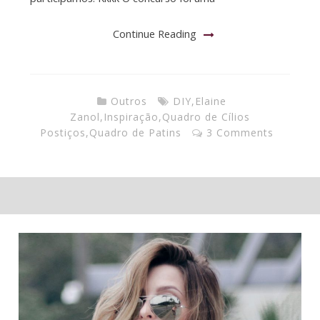
Continue Reading
Outros
DIY
,
Elaine
Zanol
,
Inspiração
,
Quadro de Cílios
Postiços
,
Quadro de Patins
3 Comments