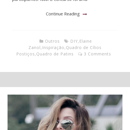
Continue Reading
Outros
DIY
,
Elaine
Zanol
,
Inspiração
,
Quadro de Cílios
Postiços
,
Quadro de Patins
3 Comments