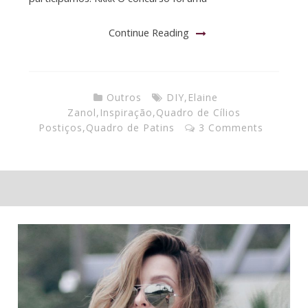
Continue Reading
Outros
DIY
,
Elaine
Zanol
,
Inspiração
,
Quadro de Cílios
Postiços
,
Quadro de Patins
3 Comments