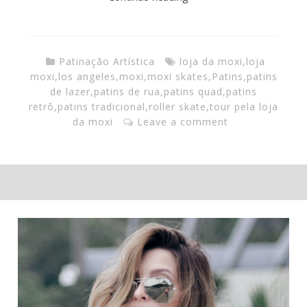
Patinação Artística
loja da moxi
,
loja
moxi
,
los angeles
,
moxi
,
moxi skates
,
Patins
,
patins
de lazer
,
patins de rua
,
patins quad
,
patins
retrô
,
patins tradicional
,
roller skate
,
tour pela loja
da moxi
Leave a comment