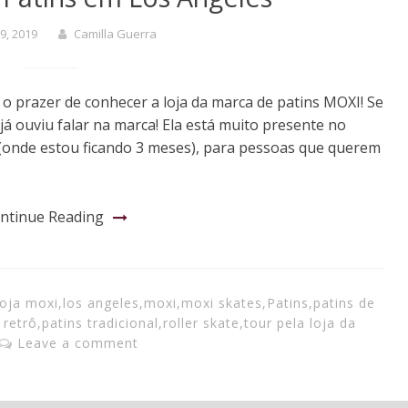
29, 2019
Camilla Guerra
 o prazer de conhecer a loja da marca de patins MOXI! Se
á ouviu falar na marca! Ela está muito presente no
 (onde estou ficando 3 meses), para pessoas que querem
ntinue Reading
loja moxi
,
los angeles
,
moxi
,
moxi skates
,
Patins
,
patins de
 retrô
,
patins tradicional
,
roller skate
,
tour pela loja da
Leave a comment