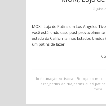
julho 
MOXI, Loja de Patins em Los Angeles Tive
você está lendo esse post provavelmente j
estado da Califórnia, nos Estados Unidos
um patins de lazer
Co
Patinação Artística
loja da moxi
,
lazer
,
patins de rua
,
patins quad
,
patins
moxi