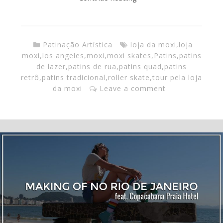
Patinação Artística
loja da moxi
,
loja
moxi
,
los angeles
,
moxi
,
moxi skates
,
Patins
,
patins
de lazer
,
patins de rua
,
patins quad
,
patins
retrô
,
patins tradicional
,
roller skate
,
tour pela loja
da moxi
Leave a comment