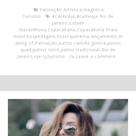
Patinação Artística
,
Viagem e
Turismo
#CAHviaja
,
#cahviaja Rio de
Janeiro
,
Cidade
Maravilhosa
,
Copacabana
,
Copacabana Praia
Hotel
,
hospedagem
,
hotel
,
ipanema
,
lançamento
,
m
aking of
,
Patinação
,
patins camilla guerra
,
patins
quad
,
patins retrô
,
patins tradicional
,
Rio de
Janeiro
,
rye rj
,
turismo
Leave a comment