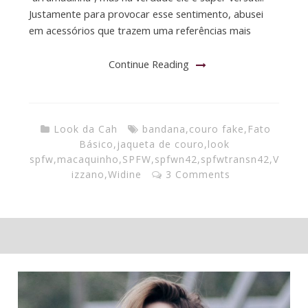
Justamente para provocar esse sentimento, abusei
em acessórios que trazem uma referências mais
Continue Reading
Look da Cah
bandana
,
couro fake
,
Fato
Básico
,
jaqueta de couro
,
look
spfw
,
macaquinho
,
SPFW
,
spfwn42
,
spfwtransn42
,
V
izzano
,
Widine
3 Comments