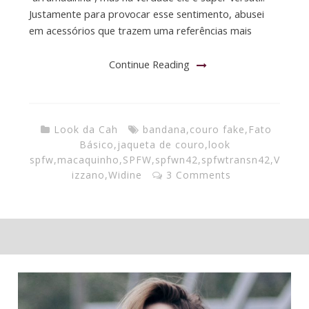
Justamente para provocar esse sentimento, abusei
em acessórios que trazem uma referências mais
Continue Reading
Look da Cah
bandana
,
couro fake
,
Fato
Básico
,
jaqueta de couro
,
look
spfw
,
macaquinho
,
SPFW
,
spfwn42
,
spfwtransn42
,
V
izzano
,
Widine
3 Comments