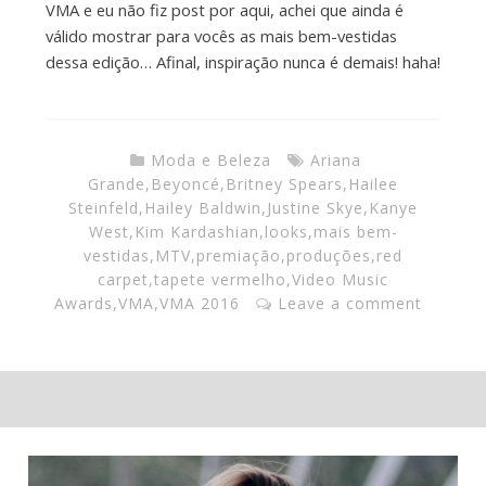
VMA e eu não fiz post por aqui, achei que ainda é
válido mostrar para vocês as mais bem-vestidas
dessa edição… Afinal, inspiração nunca é demais! haha!
Moda e Beleza
Ariana
Grande
,
Beyoncé
,
Britney Spears
,
Hailee
Steinfeld
,
Hailey Baldwin
,
Justine Skye
,
Kanye
West
,
Kim Kardashian
,
looks
,
mais bem-
vestidas
,
MTV
,
premiação
,
produções
,
red
carpet
,
tapete vermelho
,
Video Music
Awards
,
VMA
,
VMA 2016
Leave a comment