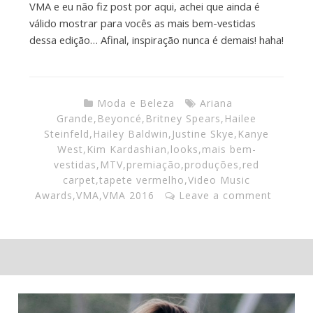
VMA e eu não fiz post por aqui, achei que ainda é
válido mostrar para vocês as mais bem-vestidas
dessa edição… Afinal, inspiração nunca é demais! haha!
Moda e Beleza
Ariana
Grande
,
Beyoncé
,
Britney Spears
,
Hailee
Steinfeld
,
Hailey Baldwin
,
Justine Skye
,
Kanye
West
,
Kim Kardashian
,
looks
,
mais bem-
vestidas
,
MTV
,
premiação
,
produções
,
red
carpet
,
tapete vermelho
,
Video Music
Awards
,
VMA
,
VMA 2016
Leave a comment