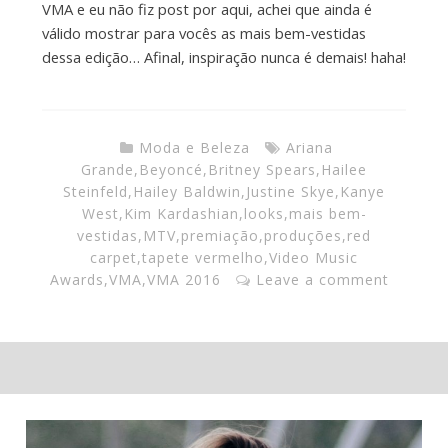
VMA e eu não fiz post por aqui, achei que ainda é
válido mostrar para vocês as mais bem-vestidas
dessa edição… Afinal, inspiração nunca é demais! haha!
Moda e Beleza
Ariana
Grande
,
Beyoncé
,
Britney Spears
,
Hailee
Steinfeld
,
Hailey Baldwin
,
Justine Skye
,
Kanye
West
,
Kim Kardashian
,
looks
,
mais bem-
vestidas
,
MTV
,
premiação
,
produções
,
red
carpet
,
tapete vermelho
,
Video Music
Awards
,
VMA
,
VMA 2016
Leave a comment