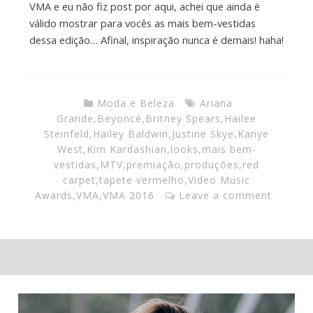
VMA e eu não fiz post por aqui, achei que ainda é
válido mostrar para vocês as mais bem-vestidas
dessa edição… Afinal, inspiração nunca é demais! haha!
Moda e Beleza
Ariana
Grande
,
Beyoncé
,
Britney Spears
,
Hailee
Steinfeld
,
Hailey Baldwin
,
Justine Skye
,
Kanye
West
,
Kim Kardashian
,
looks
,
mais bem-
vestidas
,
MTV
,
premiação
,
produções
,
red
carpet
,
tapete vermelho
,
Video Music
Awards
,
VMA
,
VMA 2016
Leave a comment