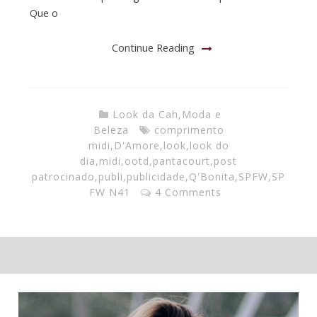
Que o
Continue Reading
Look da Cah
,
Moda e
Beleza
comprimento
midi
,
D'Amore
,
look
,
look do
dia
,
midi
,
ootd
,
pantacourt
,
post
patrocinado
,
publi
,
publicidade
,
Q'Bonita
,
SPFW
,
SP
FW N41
4 Comments