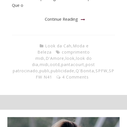
Que o
Continue Reading
Look da Cah
,
Moda e
Beleza
comprimento
midi
,
D'Amore
,
look
,
look do
dia
,
midi
,
ootd
,
pantacourt
,
post
patrocinado
,
publi
,
publicidade
,
Q'Bonita
,
SPFW
,
SP
FW N41
4 Comments