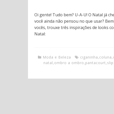
Oi gente! Tudo bem? U-A-U! O Natal já c
você ainda não pensou no que usar? Bem vi
vocês, trouxe três inspirações de looks 
Natal:
Moda e Beleza
ciganinha
,
coluna
,
natal
,
ombro a ombro
,
pantacourt
,
sli