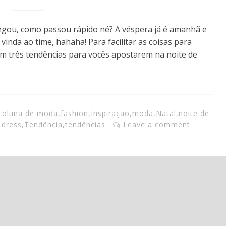
hegou, como passou rápido né? A véspera já é amanhã e
nda ao time, hahaha! Para facilitar as coisas para
com três tendências para vocês apostarem na noite de
coluna de moda
,
fashion
,
Inspiração
,
moda
,
Natal
,
noite de
p dress
,
Tendência
,
tendências
Leave a comment