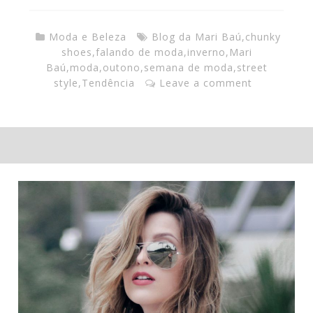
Moda e Beleza
Blog da Mari Baú
,
chunky
shoes
,
falando de moda
,
inverno
,
Mari
Baú
,
moda
,
outono
,
semana de moda
,
street
style
,
Tendência
Leave a comment