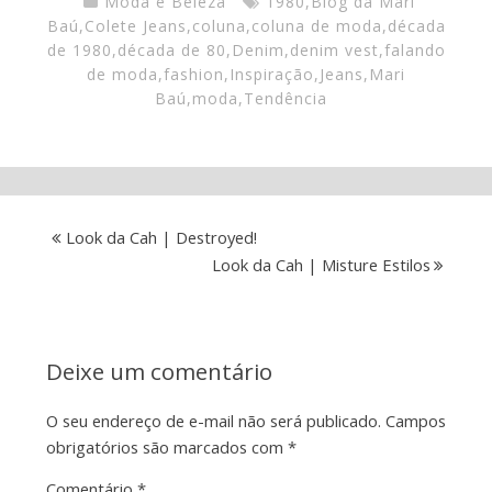
Moda e Beleza
1980
,
Blog da Mari
Baú
,
Colete Jeans
,
coluna
,
coluna de moda
,
década
de 1980
,
década de 80
,
Denim
,
denim vest
,
falando
de moda
,
fashion
,
Inspiração
,
Jeans
,
Mari
Baú
,
moda
,
Tendência
Look da Cah | Destroyed!
Look da Cah | Misture Estilos
Deixe um comentário
O seu endereço de e-mail não será publicado.
Campos
obrigatórios são marcados com
*
Comentário
*