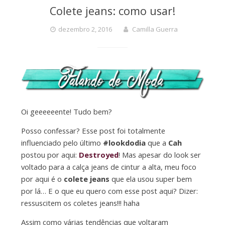
Colete jeans: como usar!
dezembro 2, 2016
Camilla Guerra
Oi geeeeeente! Tudo bem?
Posso confessar? Esse post foi totalmente
influenciado pelo último
#lookdodia
que a
Cah
postou por aqui:
Destroyed
! Mas apesar do look ser
voltado para a calça jeans de cintur a alta, meu foco
por aqui é o
colete jeans
que ela usou super bem
por lá… E o que eu quero com esse post aqui? Dizer:
ressuscitem os coletes jeans!!! haha
Assim como várias tendências que voltaram