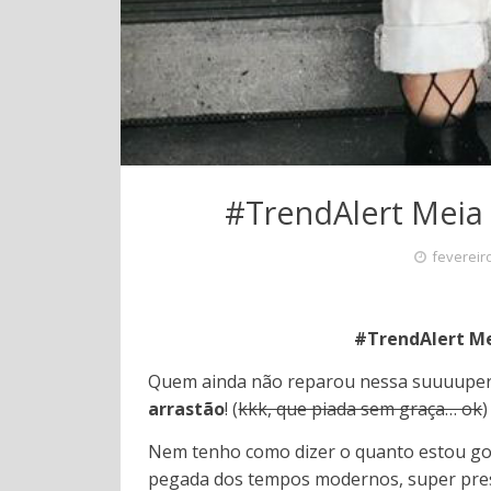
#TrendAlert Mei
fevereir
#TrendAlert M
Quem ainda não reparou nessa suuuuper 
arrastão
! (
kkk, que piada sem graça… ok
)
Nem tenho como dizer o quanto estou gos
pegada dos tempos modernos, super presen