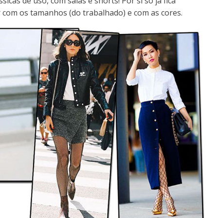
cas de uso, com saias e shorts! Por si só já fica
r com os tamanhos (do trabalhado) e com as cores.