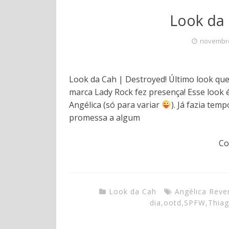
Look da 
novembro
Look da Cah | Destroyed! Último look que
marca Lady Rock fez presença! Esse look 
Angélica (só para variar
). Já fazia tem
promessa a algum
Co
Look da Cah
Angélica Rev
dia
,
ootd
,
SPFW
,
Thia