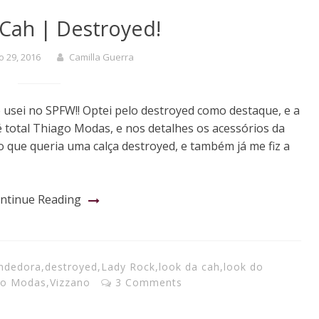
Cah | Destroyed!
 29, 2016
Camilla Guerra
 usei no SPFW!! Optei pelo destroyed como destaque, e a
é total Thiago Modas, e nos detalhes os acessórios da
po que queria uma calça destroyed, e também já me fiz a
ntinue Reading
endedora
,
destroyed
,
Lady Rock
,
look da cah
,
look do
go Modas
,
Vizzano
3 Comments