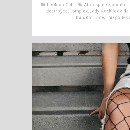
Look da Cah
Atmosphere
,
bomber 
destroyed
,
Komplex
,
Lady Rock
,
look da
Ban
,
Roll Line
,
Thiago Mo