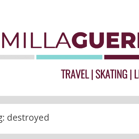
g:
destroyed