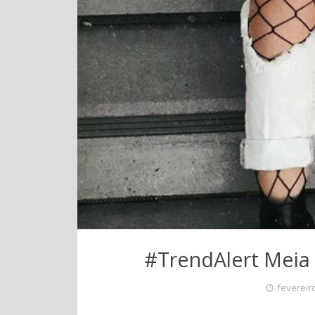
#TrendAlert Mei
fevereir