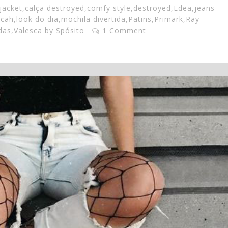
jacket
,
calça destroyed
,
comfy style
,
destroyed
,
Edea
,
jeans
 cah
,
look do dia
,
mochila divertida
,
Patins
,
Primark
,
Ray-
das
,
Valesca by Spósito
1 Comment