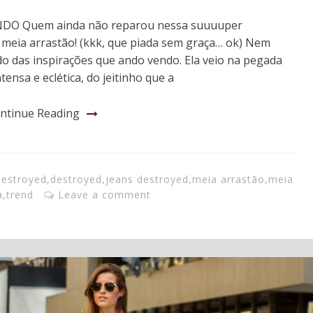
NDO Quem ainda não reparou nessa suuuuper
 meia arrastão! (kkk, que piada sem graça… ok) Nem
o das inspirações que ando vendo. Ela veio na pegada
nsa e eclética, do jeitinho que a
ntinue Reading
destroyed
,
destroyed
,
jeans destroyed
,
meia arrastão
,
meia
a
,
trend
Leave a comment