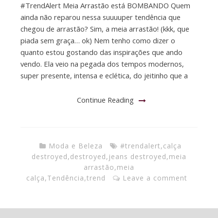
#TrendAlert Meia Arrastão está BOMBANDO Quem
ainda não reparou nessa suuuuper tendência que
chegou de arrastão? Sim, a meia arrastão! (kkk, que
piada sem graça… ok) Nem tenho como dizer o
quanto estou gostando das inspirações que ando
vendo. Ela veio na pegada dos tempos modernos,
super presente, intensa e eclética, do jeitinho que a
Continue Reading
Moda e Beleza
#trendalert
,
calça
destroyed
,
destroyed
,
jeans destroyed
,
meia
arrastão
,
meia
calça
,
Tendência
,
trend
Leave a comment