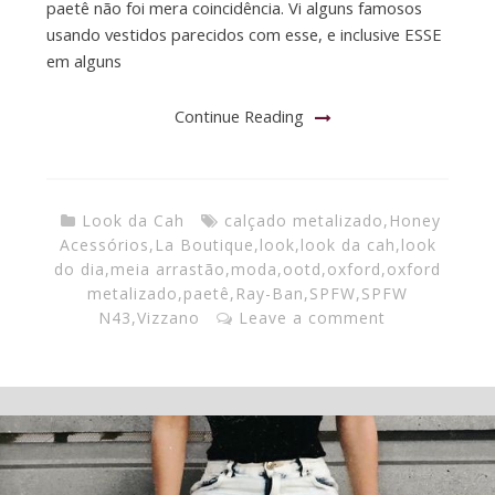
paetê não foi mera coincidência. Vi alguns famosos
usando vestidos parecidos com esse, e inclusive ESSE
em alguns
Continue Reading
Look da Cah
calçado metalizado
,
Honey
Acessórios
,
La Boutique
,
look
,
look da cah
,
look
do dia
,
meia arrastão
,
moda
,
ootd
,
oxford
,
oxford
metalizado
,
paetê
,
Ray-Ban
,
SPFW
,
SPFW
N43
,
Vizzano
Leave a comment