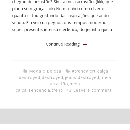
chegou de arrastão? Sim, a meia arrastão! (kkk, que
piada sem graça… ok) Nem tenho como dizer o
quanto estou gostando das inspirações que ando
vendo. Ela veio na pegada dos tempos modernos,
super presente, intensa e eclética, do jeitinho que a
Continue Reading
Moda e Beleza
#trendalert
,
calça
destroyed
,
destroyed
,
jeans destroyed
,
meia
arrastão
,
meia
calça
,
Tendência
,
trend
Leave a comment