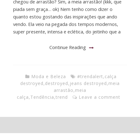
chegou de arrastão? Sim, a meia arrastão! (kkk, que
piada sem graça… ok) Nem tenho como dizer o
quanto estou gostando das inspirações que ando
vendo. Ela veio na pegada dos tempos modernos,
super presente, intensa e eclética, do jeitinho que a
Continue Reading
Moda e Beleza
#trendalert
,
calça
destroyed
,
destroyed
,
jeans destroyed
,
meia
arrastão
,
meia
calça
,
Tendência
,
trend
Leave a comment