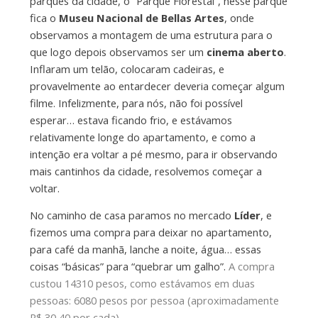
parques da cidade, o “Parque Florestal”, nesse parque
fica o
Museu Nacional de Bellas Artes
, onde
observamos a montagem de uma estrutura para o
que logo depois observamos ser um
cinema aberto
.
Inflaram um telão, colocaram cadeiras, e
provavelmente ao entardecer deveria começar algum
filme. Infelizmente, para nós, não foi possível
esperar… estava ficando frio, e estávamos
relativamente longe do apartamento, e como a
intenção era voltar a pé mesmo, para ir observando
mais cantinhos da cidade, resolvemos começar a
voltar.
No caminho de casa paramos no mercado
Líder
, e
fizemos uma compra para deixar no apartamento,
para café da manhã, lanche a noite, água… essas
coisas “básicas” para “quebrar um galho”.
A compra
custou 14310 pesos, como estávamos em duas
pessoas: 6080 pesos por pessoa (aproximadamente
R$ 30,40 por cada).