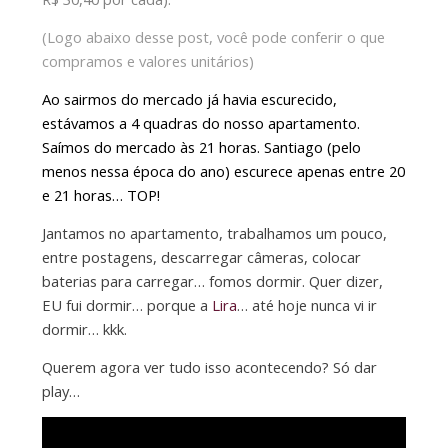
(Logo abaixo desse post, você pode conferir o que
compramos e valores unitários)
Ao sairmos do mercado já havia escurecido,
estávamos a 4 quadras do nosso apartamento.
Saímos do mercado às 21 horas. Santiago (pelo
menos nessa época do ano) escurece apenas entre 20
e 21 horas… TOP!
Jantamos no apartamento, trabalhamos um pouco,
entre postagens, descarregar câmeras, colocar
baterias para carregar… fomos dormir. Quer dizer,
EU fui dormir… porque a
Lira
… até hoje nunca vi ir
dormir… kkk.
Querem agora ver tudo isso acontecendo? Só dar
play…