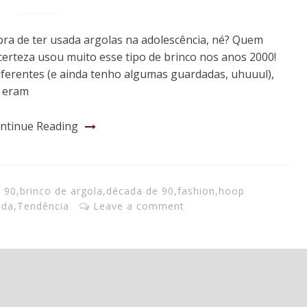
a de ter usada argolas na adolescência, né? Quem
erteza usou muito esse tipo de brinco nos anos 2000!
iferentes (e ainda tenho algumas guardadas, uhuuul),
e eram
ntinue Reading
 90
,
brinco de argola
,
década de 90
,
fashion
,
hoop
da
,
Tendência
Leave a comment