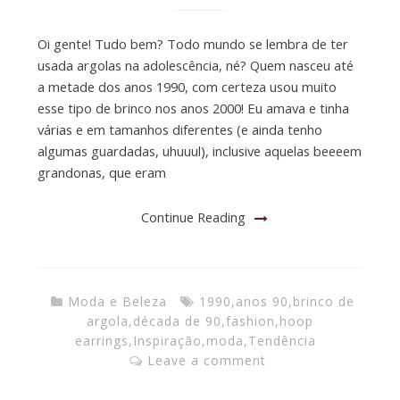
Oi gente! Tudo bem? Todo mundo se lembra de ter
usada argolas na adolescência, né? Quem nasceu até
a metade dos anos 1990, com certeza usou muito
esse tipo de brinco nos anos 2000! Eu amava e tinha
várias e em tamanhos diferentes (e ainda tenho
algumas guardadas, uhuuul), inclusive aquelas beeeem
grandonas, que eram
Continue Reading
Moda e Beleza
1990
,
anos 90
,
brinco de
argola
,
década de 90
,
fashion
,
hoop
earrings
,
Inspiração
,
moda
,
Tendência
Leave a comment