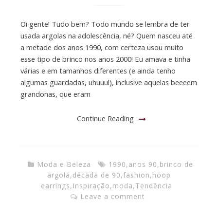
Oi gente! Tudo bem? Todo mundo se lembra de ter
usada argolas na adolescência, né? Quem nasceu até
a metade dos anos 1990, com certeza usou muito
esse tipo de brinco nos anos 2000! Eu amava e tinha
várias e em tamanhos diferentes (e ainda tenho
algumas guardadas, uhuuul), inclusive aquelas beeeem
grandonas, que eram
Continue Reading
Moda e Beleza
1990
,
anos 90
,
brinco de
argola
,
década de 90
,
fashion
,
hoop
earrings
,
Inspiração
,
moda
,
Tendência
Leave a comment