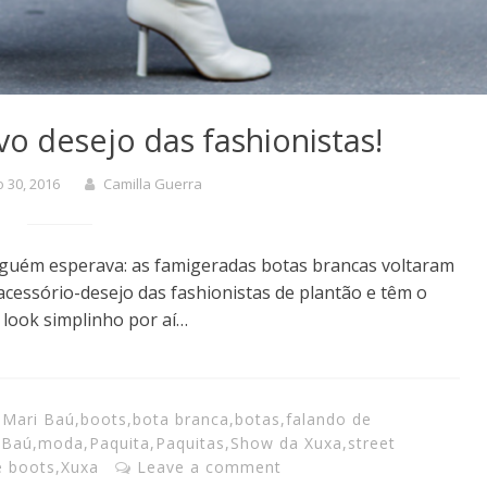
vo desejo das fashionistas!
 30, 2016
Camilla Guerra
nguém esperava: as famigeradas botas brancas voltaram
acessório-desejo das fashionistas de plantão e têm o
 look simplinho por aí…
 Mari Baú
,
boots
,
bota branca
,
botas
,
falando de
 Baú
,
moda
,
Paquita
,
Paquitas
,
Show da Xuxa
,
street
e boots
,
Xuxa
Leave a comment