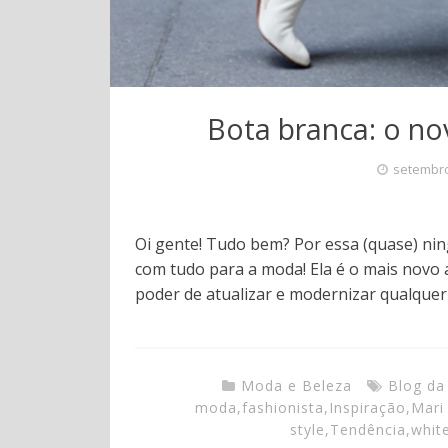
Bota branca: o no
setembro
Oi gente! Tudo bem? Por essa (quase) ni
com tudo para a moda! Ela é o mais novo 
poder de atualizar e modernizar qualquer
Moda e Beleza
Blog da
moda
,
fashionista
,
Inspiração
,
Mari
style
,
Tendência
,
whit