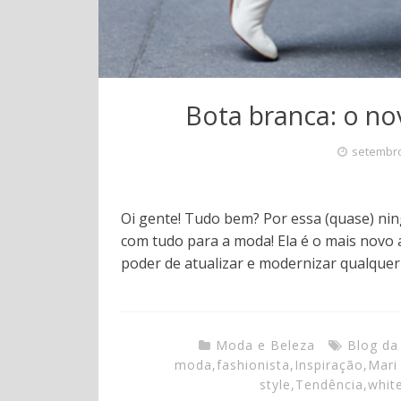
Bota branca: o no
setembro
Oi gente! Tudo bem? Por essa (quase) ni
com tudo para a moda! Ela é o mais novo 
poder de atualizar e modernizar qualquer
Moda e Beleza
Blog da
moda
,
fashionista
,
Inspiração
,
Mari
style
,
Tendência
,
whit