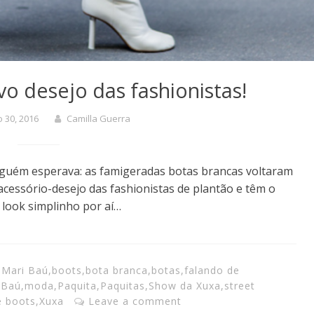
vo desejo das fashionistas!
 30, 2016
Camilla Guerra
nguém esperava: as famigeradas botas brancas voltaram
acessório-desejo das fashionistas de plantão e têm o
 look simplinho por aí…
 Mari Baú
,
boots
,
bota branca
,
botas
,
falando de
 Baú
,
moda
,
Paquita
,
Paquitas
,
Show da Xuxa
,
street
e boots
,
Xuxa
Leave a comment